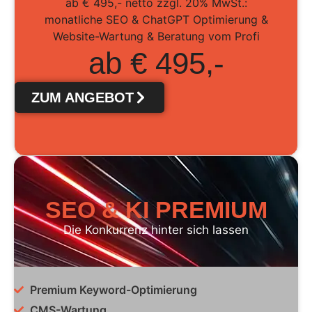
ab € 495,- netto zzgl. 20% MwSt.:
monatliche SEO & ChatGPT Optimierung &
Website-Wartung & Beratung vom Profi
ab € 495,-
ZUM ANGEBOT
SEO & KI PREMIUM
Die Konkurrenz hinter sich lassen
Premium Keyword-Optimierung
CMS-Wartung