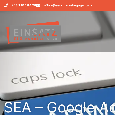
+43 1 815 84 28
office@seo-marketingagentur.at
SEA – Google A