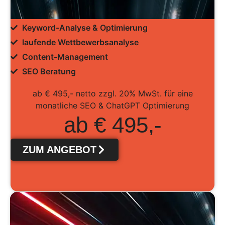
Keyword-Analyse & Optimierung
laufende Wettbewerbsanalyse
Content-Management
SEO Beratung
ab € 495,- netto zzgl. 20% MwSt. für eine
monatliche SEO & ChatGPT Optimierung
ab € 495,-
ZUM ANGEBOT